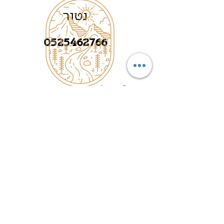
נטור
0525462766
©2025 by תוצרת הגולן, שודרג ועוצב על
ידי
TAMEYO GROUP
תוצרת הגולן
Heading 2
נטור
0525462766
תקנון האתר