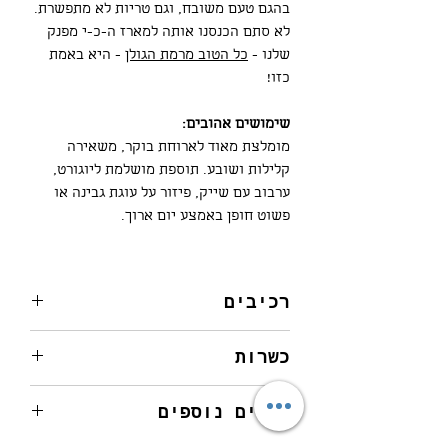
בהגם טעם משובח, וגם טריות לא מתפשרת.
לא סתם הכנסנו אותה למארז ה-כ-י מפנק
שלנו -
כל הטוב מרמת הגולן
- היא באמת
כזו!
שימושים אהובים:
מומלצת מאוד לארוחת בוקר, משאירה
קלילות ושובע. תוספת מושלמת ליוגורט,
ערבוב עם שייק, פיזור על עוגת גבינה או
פשוט חופן באמצע יום ארוך.
רכיבים
שיבולת שועל מלאה (65%), תערובת אגוזים
כשרות
ושקדים (8%) (שקדים, קשיו, מלך, לוז),
צימוקים שחורים ללא גרעין (7%), גרעיני
רבנות רמת הגולן
חמנייה, סוכר, שומשום, סילאן טבעי.
פרטים נוספים
בד"צ חתם סופר
מידע על אלרגנים: