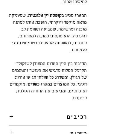
למישהו אהוב.
המארז מגיע ב
קופסת יין אלגנטית
, שמעניקה
מראה מוקפד ויוקרתי, הופכת אותו למתנה
מוכנה ומרשימה, שמביעה תשומת לב
והערכה. הוא מתאים כמתנה למארחים,
לחברים, למשפחה או אפילו כטוויסט חגיגי
לעצמכם.
החיבור בין היין האדום המעודן לשוקולד
הקרמל המלוח מדגיש את העושר והטעמים
של הגולן, ומשדרג כל שולחן חג או אירוע
חגיגי. כל המוצרים במארז
כשרים
, מוקפדים
ואיכותיים, ומביאים את החוויה הגולנית
לביתכם.
רכיבים
בקבוק יין אדום | דומיין סרור
כשרות