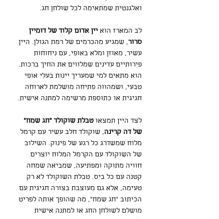
ואלגנטית שמתאימה לכל שולחן חג.
לב המארז הוא
יין אדום קלוד של דומיין
סרור
, שמגיע מהכרמים של רמת הגולן. היין
עשיר, מאוזן ומלא באופי, עם ניחוחות
פירותיים עדינים שמלווים את החיך ברכות.
הוא מתאים למי שמעריך יינות בעלי אופי
טבעי, ושמהווה פתיחה מושלמת לארוחה
חגיגית או כתוספת מרשימה למתנה אישית.
לצד היין תמצאו
טבלת שוקולד "חג שמח"
של דה קרינה
, שוקולד חלב עשיר עם קרמל
מלוח שמשדרג כל רגע של פינוק. השילוב
של השוקולד עם הקרמל המלוח יוצרים
חוויה מתוקה ומפתיעה, שמביאה שמחה
קטנה עם כל ביס. טבלת השוקולד לא רק
טעימה, אלא גם מעוצבת בצורה חגיגית עם
הכיתוב "חג שמח", מה שהופך אותה לפריט
מושלם לשולחן החג או למתנה אישית