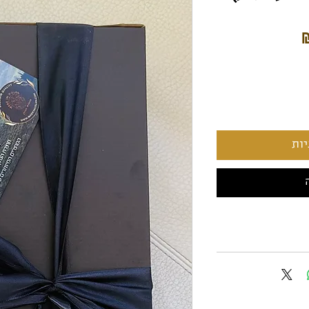
מחיר
ות