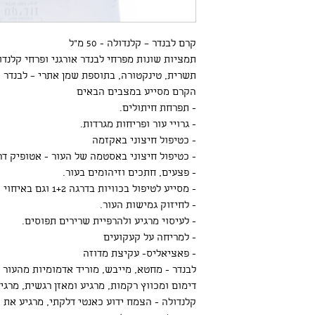
קרם לבנדר – קלנדולה - 50 מ״ל
תמציות שונות מפרחי לבנדר אורגני ופרחי קלנדול
תשרית, טינקטורה, בתוספת שמן אתרי – לבנדר (גר
הקרם מסייע במצבים הבאים
- תפרחת חיתולים.
- גרויי עור ופריחות מגרדות.
- כטיפול חיצוני באקזמה
- כטיפול חיצוני באסטמה של העור - אטופיק ד
- פצעים, חתכים וזיהומים בעור.
- מסייע לטיפול בכוויות בדרגה 1+2 וגם באיחוי הצלקת הטריה
- לחיזוק גמישות העור.
- לעיסוי מרגיע ולהרפיית שרירים תפוסים.
- למריחה על קעקועים
- פאציאליס- עקיצת מדוזה
לבנדר - מחטא, מייבש, מוריד אדמומיות מהעור ו
דימום ומכווץ רקמות, מרגיע ומאזן רגשית, מרגי
קלנדולה - הצמח ידוע כאנטי דלקתי, מרגיע את הע