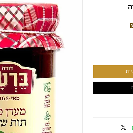
ה
מחיר
ות