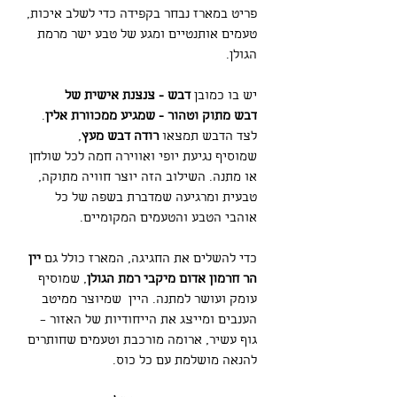
פריט במארז נבחר בקפידה כדי לשלב איכות,
טעמים אותנטיים ומגע של טבע ישר מרמת
הגולן.
יש בו כמובן
דבש - צנצנת אישית של
דבש מתוק וטהור - שמגיע ממכוורת אלין
.
לצד הדבש תמצאו
רודה דבש מעץ
,
שמוסיף נגיעת יופי ואווירה חמה לכל שולחן
או מתנה. השילוב הזה יוצר חוויה מתוקה,
טבעית ומרגיעה שמדברת בשפה של כל
אוהבי הטבע והטעמים המקומיים.
כדי להשלים את החגיגה, המארז כולל גם
יין
הר חרמון אדום מיקבי רמת הגולן
, שמוסיף
עומק ועושר למתנה. היין שמיוצר ממיטב
הענבים ומייצג את הייחודיות של האזור –
גוף עשיר, ארומה מורכבת וטעמים שחותרים
להנאה מושלמת עם כל כוס.